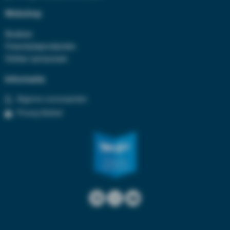
Webshop
Boeken
Freestyleproducten
Online cursussen
Informatie
Algeme voorwaarden
Privacy Beleid