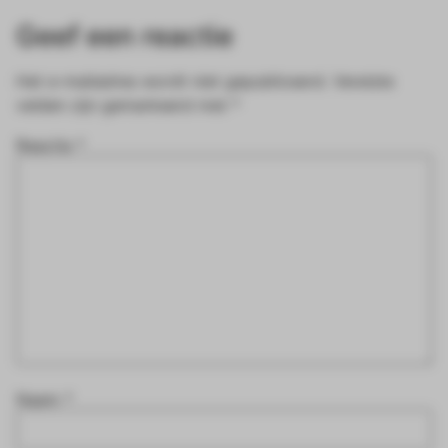
Geef een reactie
Het e-mailadres wordt niet gepubliceerd.
Vereiste
velden zijn gemarkeerd met
*
Reactie
*
Naam
*