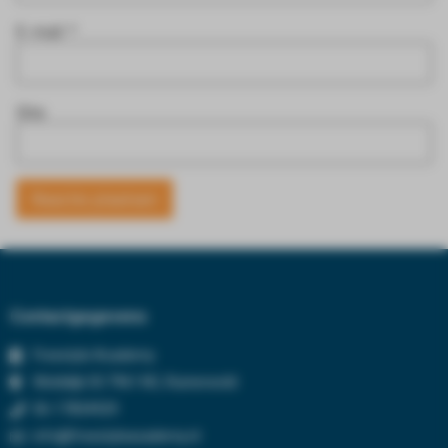
E-mail
*
Site
Contactgegevens
Freestyle Academy
Wolddijk 50 7961 NC, Ruinerwold
06-17834929
info@freestyleacademy.nl