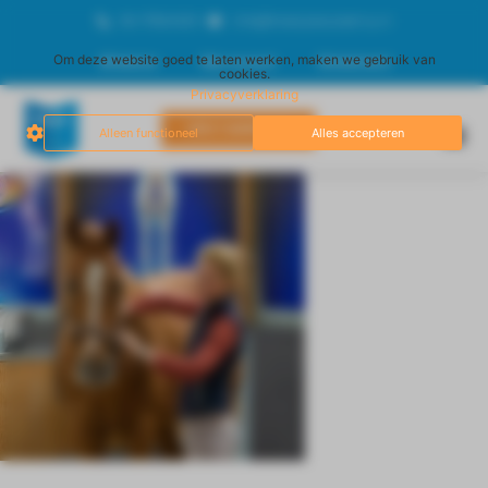
06-17834929
info@freestyleacademy.nl
Om deze website goed te laten werken, maken we gebruik van
Afrekenen
Mijn account
Winkelmand
cookies.
Privacyverklaring
DIRECT AANMELDEN
Alleen functioneel
Alles accepteren