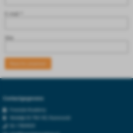
E-mail
*
Site
Contactgegevens
Freestyle Academy
Wolddijk 50 7961 NC, Ruinerwold
06-17834929