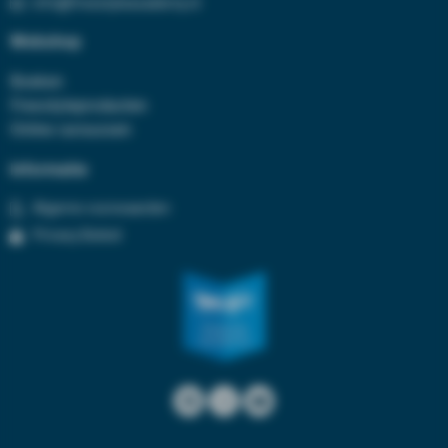
info@freestyleacademy.nl
Webshop
Boeken
Freestyleproducten
Online cursussen
Informatie
Algeme voorwaarden
Privacy Beleid