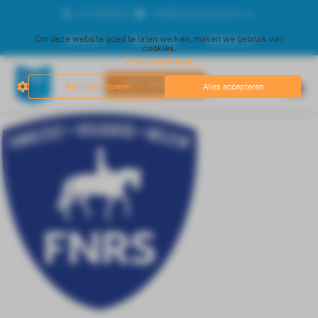
06-17834929
info@freestyleacademy.nl
Om deze website goed te laten werken, maken we gebruik van
Afrekenen
Mijn account
Winkelmand
cookies.
Privacyverklaring
DIRECT AANMELDEN
Alleen functioneel
Alles accepteren