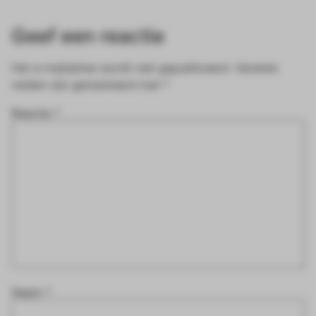
Geef een reactie
Het e-mailadres wordt niet gepubliceerd.
Vereiste
velden zijn gemarkeerd met
*
Reactie
*
Naam
*