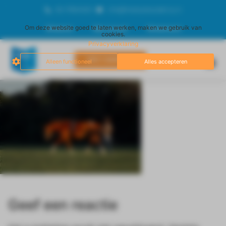
06-17834929
info@freestyleacademy.nl
Om deze website goed te laten werken, maken we gebruik van
Afrekenen
Mijn account
Winkelmand
cookies.
Privacyverklaring
DIRECT AANMELDEN
Alleen functioneel
Alles accepteren
Geef een reactie