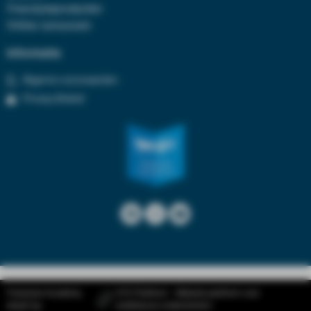
Freestyleproducten
Online cursussen
Informatie
Algeme voorwaarden
Privacy Beleid
Freestyle Academy
SYS Platform - Website platform voor
draait op
ambitieuze ondernemers