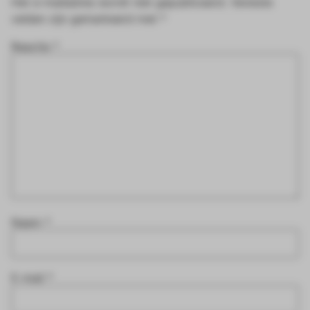
Het e-mailadres wordt niet gepubliceerd.
Vereiste
velden zijn gemarkeerd met
*
Reactie
*
Naam
*
E-mail
*