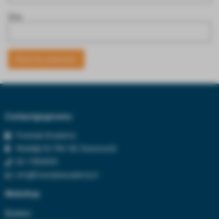
Site
Contactgegevens
Freestyle Academy
Wolddijk 50 7961 NC, Ruinerwold
06-17834929
info@freestyleacademy.nl
Webshop
Boeken