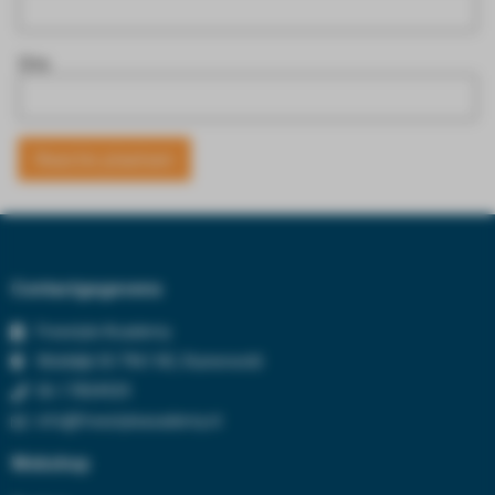
Site
Contactgegevens
Freestyle Academy
Wolddijk 50 7961 NC, Ruinerwold
06-17834929
info@freestyleacademy.nl
Webshop