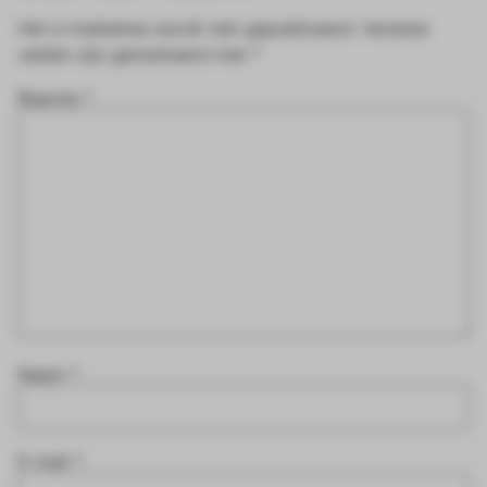
Het e-mailadres wordt niet gepubliceerd.
Vereiste
velden zijn gemarkeerd met
*
Reactie
*
Naam
*
E-mail
*