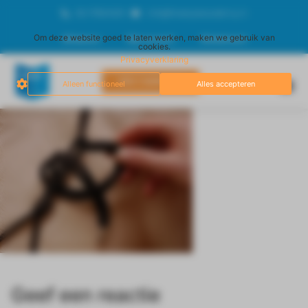
06-17834929
info@freestyleacademy.nl
Om deze website goed te laten werken, maken we gebruik van
Afrekenen
Mijn account
Winkelmand
cookies.
Privacyverklaring
DIRECT AANMELDEN
Alleen functioneel
Alles accepteren
Geef een reactie