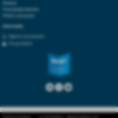
Boeken
Freestyleproducten
Online cursussen
Informatie
Algeme voorwaarden
Privacy Beleid
Freestyle Academy
SYS Platform - Website platform voor