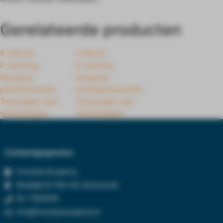
Gerelateerde producten
€
295,00
€
99,00
E-learning
E-learning
leergang
leergang
paardenwelzijn
probleempaarden
Toevoegen aan
Toevoegen aan
winkelwagen
winkelwagen
Contactgegevens
Freestyle Academy
Wolddijk 50 7961 NC, Ruinerwold
06-17834929
info@freestyleacademy.nl