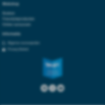
Webshop
Boeken
Freestyleproducten
Online cursussen
Informatie
Algeme voorwaarden
Privacy Beleid