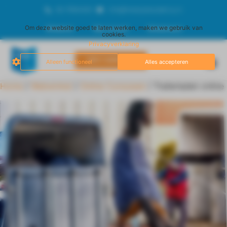
06-17834929
info@freestyleacademy.nl
Om deze website goed te laten werken, maken we gebruik van
Afrekenen
Mijn account
Winkelmand
cookies.
Privacyverklaring
DIRECT AANMELDEN
Alleen functioneel
Alles accepteren
Home
/
Webwinkel
/
Online Cursussen
/ Trailerladen online