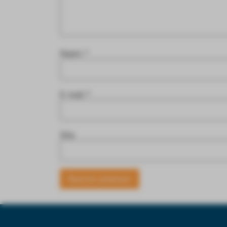
Naam
*
E-mail
*
Site