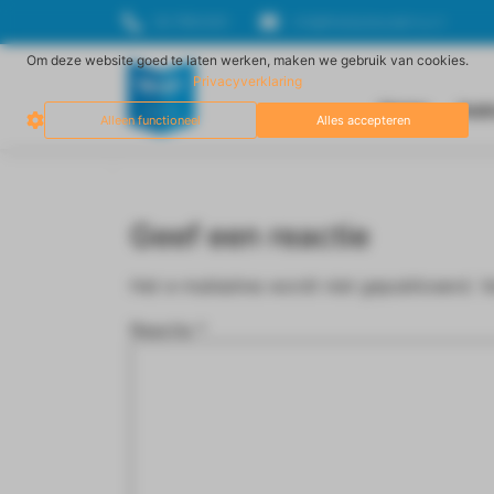
06-17834929
info@freestyleacademy.nl
Om deze website goed te laten werken, maken we gebruik van cookies.
Privacyverklaring
Home
Inst
Alleen functioneel
Alles accepteren
Geef een reactie
Het e-mailadres wordt niet gepubliceerd.
V
Reactie
*