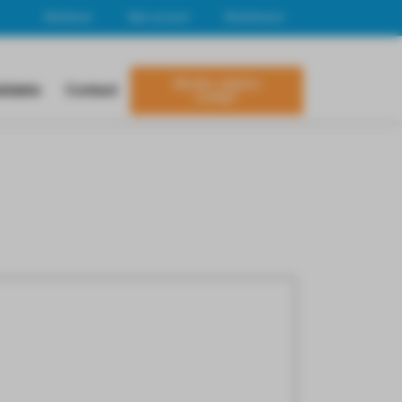
Afrekenen
Mijn account
Winkelmand
Studie-advies
lidatie
Contact
nodig?