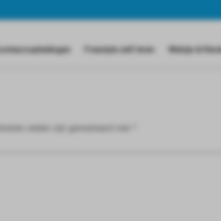
ructeursopleidingen
Freestyle zelf leren
Welzijn & Reva
ereiste velden zijn gemarkeerd met
*