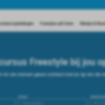
ructeursopleidingen
Freestyle zelf leren
Welzijn & Reva
ursus Freestyle bij jou o
in en we nemen gauw contact met je op om de 
Email
Telefoo