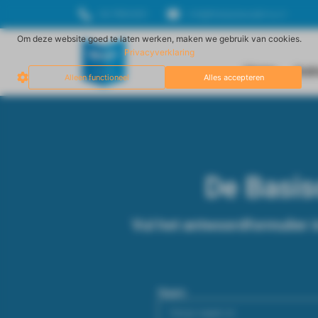
06-17834929
info@freestyleacademy.nl
Om deze website goed te laten werken, maken we gebruik van cookies.
Privacyverklaring
Home
Inst
Alleen functioneel
Alles accepteren
De Basisc
Vul het antwoordformulier 
Naam