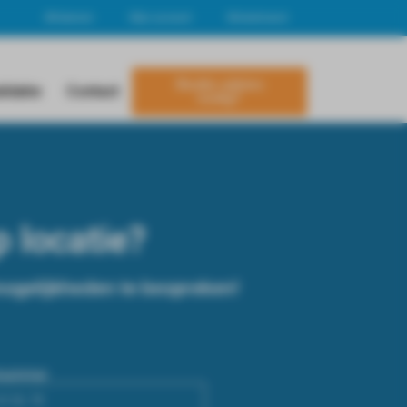
Afrekenen
Mijn account
Winkelmand
Studie-advies
lidatie
Contact
nodig?
p locatie?
mogelijkheden te bespreken!
nnummer