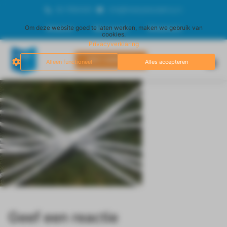
06-17834929
info@freestyleacademy.nl
Om deze website goed te laten werken, maken we gebruik van
Afrekenen
Mijn account
Winkelmand
cookies.
Privacyverklaring
DIRECT AANMELDEN
Alleen functioneel
Alles accepteren
Geef een reactie