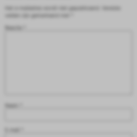
Het e-mailadres wordt niet gepubliceerd.
Vereiste
velden zijn gemarkeerd met
*
Reactie
*
Naam
*
E-mail
*