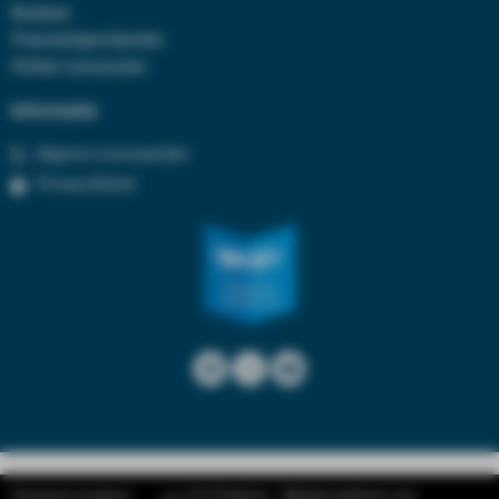
Boeken
Freestyleproducten
Online cursussen
Informatie
Algeme voorwaarden
Privacy Beleid
Freestyle Academy
SYS Platform - Website platform voor