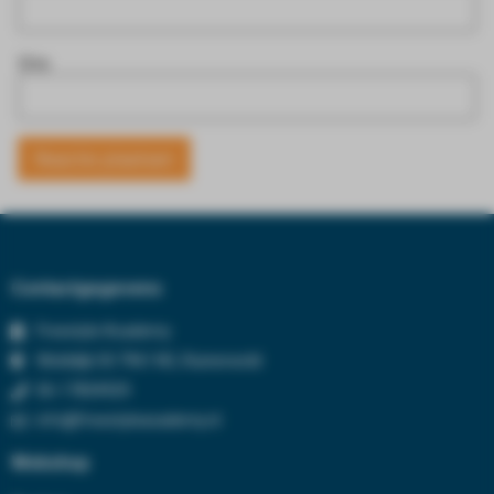
Site
Contactgegevens
Freestyle Academy
Wolddijk 50 7961 NC, Ruinerwold
06-17834929
info@freestyleacademy.nl
Webshop